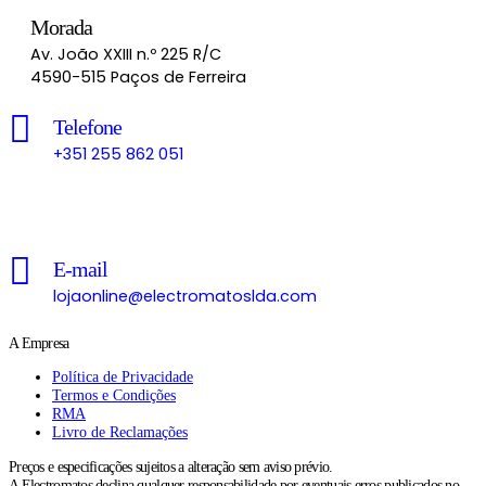
Morada
Av. João XXIII n.º 225 R/C
4590-515 Paços de Ferreira
Telefone
+351 255 862 051
Chamada para a rede fixa nacional
E-mail
lojaonline@electromatoslda.com
A Empresa
Política de Privacidade
Termos e Condições
RMA
Livro de Reclamações
Preços e especificações sujeitos a alteração sem aviso prévio.
A Electromatos declina qualquer responsabilidade por eventuais erros publicados no