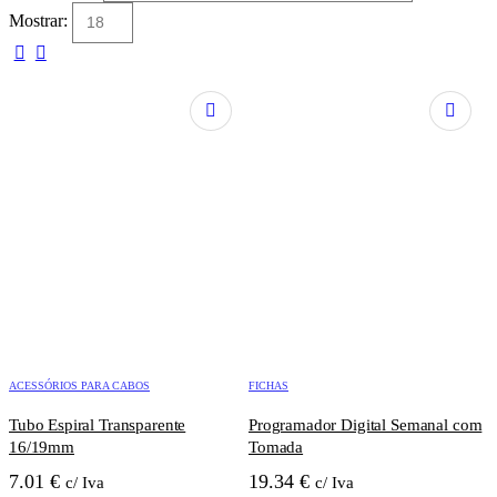
Mostrar:
ACESSÓRIOS PARA CABOS
FICHAS
Tubo Espiral Transparente
Programador Digital Semanal com
16/19mm
Tomada
7.01
€
19.34
€
c/ Iva
c/ Iva