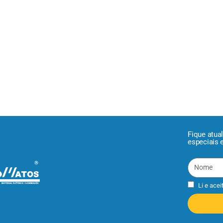
Fique atua
especiais 
Li e acei