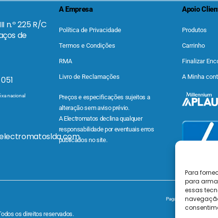
A Empresa
Apoio Clien
II n.º 225 R/C
Política de Privacidade
Produtos
aços de
Termos e Condições
Carrinho
RMA
Finalizar En
Livro de Reclamações
A Minha con
 051
ixa nacional
Preços e especificações sujeitos a
alteração sem aviso prévio.
A Electromatos declina qualquer
responsabilidade por eventuais erros
@electromatoslda.com
publicados no site.
Para forne
para armaz
essas tecn
navegação o
Pagamentos Seguros MB | MB
consentime
Todos os direitos reservados.