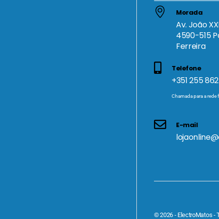
Morada
Av. João XXI
4590-515 P
Ferreira
Telefone
+351 255 862
Chamada para a rede f
E-mail
lojaonline
© 2026 - ElectroMatos - 