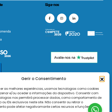
te
Siga-nos
comenda
ta
Gerir o Consentimento
cer as melhores experiências, usamos tecnologias como cookies
enar e/ou aceder a informações do dispositivo. Consentir com
ologias nos permitirá processar dados, como comportamento de
u IDs exclusivos neste site. Não consentir ou retirar o
 WAY | Transferência Bancária | Payshop | Visa | Mastercard | Visa Secure | Mastercard Identity Check
nto pode afetar negativamante certos recursos e funções.