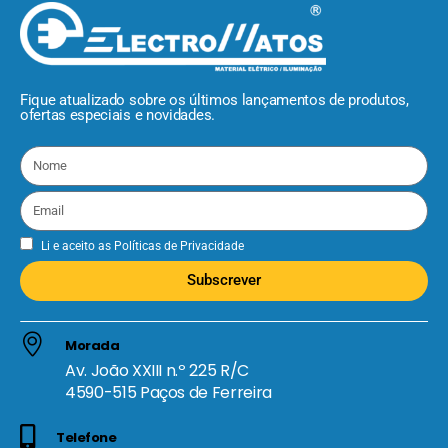
Fique atualizado sobre os últimos lançamentos de produtos,
ofertas especiais e novidades.
Li e aceito as
Políticas de Privacidade
Subscrever
Morada
Av. João XXIII n.º 225 R/C
4590-515 Paços de Ferreira
Telefone