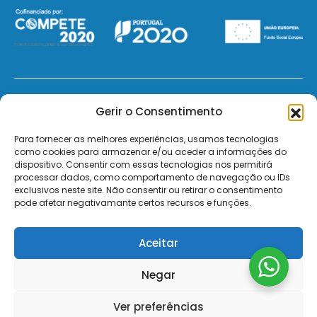
© 2026 - ElectroMatos - Todos os direitos reservados.
Gerir o Consentimento
Site by VC.
Para fornecer as melhores experiências, usamos tecnologias
como cookies para armazenar e/ou aceder a informações do
dispositivo. Consentir com essas tecnologias nos permitirá
Pagamentos Seguros MB | MB WAY | Transferência Bancária | Payshop | Visa | Mastercard | Visa
processar dados, como comportamento de navegação ou IDs
Secure | Mastercard Identity Check
exclusivos neste site. Não consentir ou retirar o consentimento
pode afetar negativamante certos recursos e funções.
Aceitar
Negar
Ver preferências