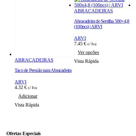
ABRAÇADEIRAS
Abraçadeira de Serrilha 500×4,8
A
(100pcs) | ARVI
(
ARVI
7.45
€
3
c/ Iva
This
Ver opções
product
has
ABRAÇADEIRAS
Vista Rápida
V
multiple
Taco de Pressão para Abraçadeira
variants.
The
options
ARVI
may
4.32
€
c/ Iva
be
Adicionar
chosen
on
Vista Rápida
the
product
page
Ofertas Especiais