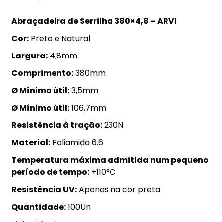
Abraçadeira de Serrilha 380×4,8 – ARVI
Cor:
Preto e Natural
Largura:
4,8mm
Comprimento:
380mm
Ø Mínimo útil:
3,5mm
Ø Mínimo útil:
106,7mm
Resistência à tração:
230N
Material:
Poliamida 6.6
Temperatura máxima admitida num pequeno
período de tempo:
+110°C
Resistência UV:
Apenas na cor preta
Quantidade:
100Un