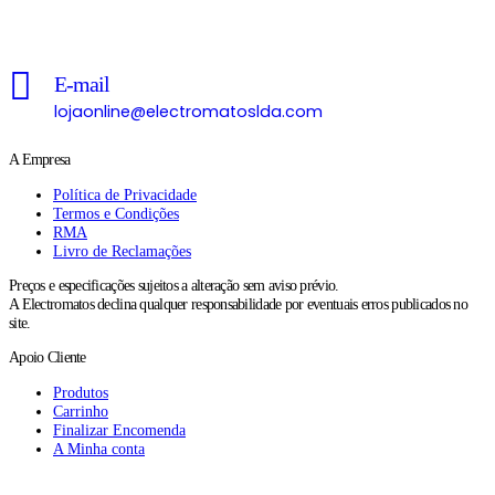
Chamada para a rede fixa nacional
E-mail
lojaonline@electromatoslda.com
A Empresa
Política de Privacidade
Termos e Condições
RMA
Livro de Reclamações
Preços e especificações sujeitos a alteração sem aviso prévio.
A Electromatos declina qualquer responsabilidade por eventuais erros publicados no
site.
Apoio Cliente
Produtos
Carrinho
Finalizar Encomenda
A Minha conta