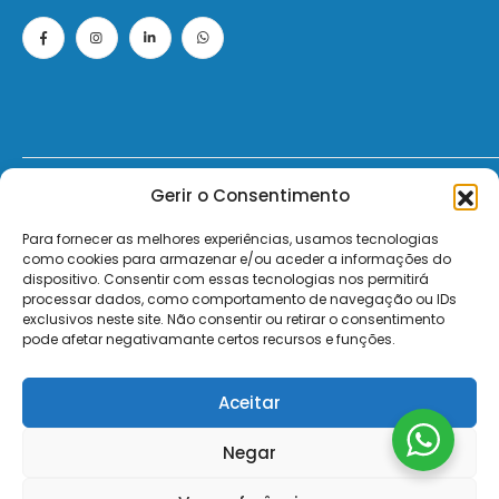
Gerir o Consentimento
© 2026 - ElectroMatos - Todos os direitos reservados.
Para fornecer as melhores experiências, usamos tecnologias
Site by VC.
como cookies para armazenar e/ou aceder a informações do
dispositivo. Consentir com essas tecnologias nos permitirá
Pagamentos Seguros MB | MB WAY | Transferência Bancária | Payshop | Visa | Mastercard | Visa Secur
processar dados, como comportamento de navegação ou IDs
exclusivos neste site. Não consentir ou retirar o consentimento
pode afetar negativamante certos recursos e funções.
Aceitar
Negar