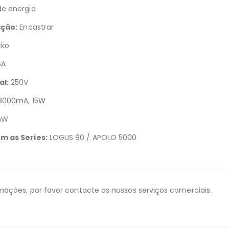
e energia
ação:
Encastrar
ko
6A
l:
250V
 3000mA, 15W
mW
m as Series:
LOGUS 90 / APOLO 5000
mações, por favor contacte os nossos serviços comerciais.