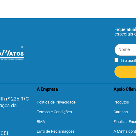
Fique atua
especiais 
Li e acei
A Empresa
Apoio Clien
II n.º 225 R/C
Política de Privacidade
Produtos
aços de
Termos e Condições
Carrinho
RMA
Finalizar En
Livro de Reclamações
A Minha con
 051