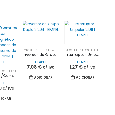
MEC21 E ESPELHOS | EFAPEL
MEC21 E ESPELHOS | EFAPEL
Inversor de Grupo Duplo 21204 | EFAPEL
Interruptor Unipolar 21011 | EFAPEL
EFAPEL
EFAPEL
7.08
€
1.27
€
c/ Iva
c/ Iva
HOS | EFAPEL
Regulador/Comutador de Luz Ferromagnético para Lâmpadas de Baixo Consumo de 110VA R, L 21214 | EFAPEL
ADICIONAR
ADICIONAR
PEL
€
c/ Iva
CIONAR