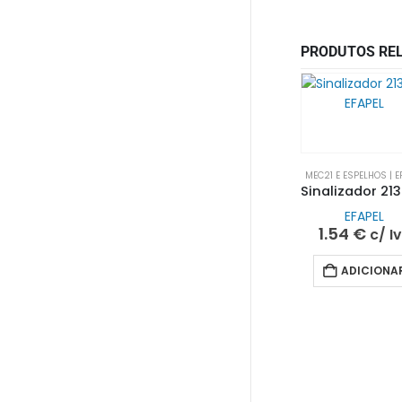
PRODUTOS RE
MEC21 E ESPELHOS | E
EFAPEL
1.54
€
c/ I
ADICIONA