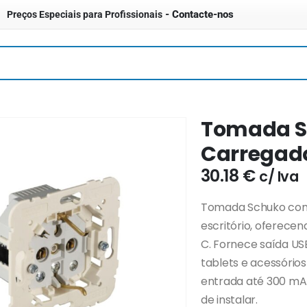
- Contacte-nos
Preços Especiais para Profissionais
Tomada S
Carregador
30.18
€
c/ Iva
Tomada Schuko com 
escritório, oferec
C. Fornece saída US
tablets e acessório
entrada até 300 mA 
de instalar.