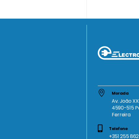
Morada
Av. João XXI
4590-515 P
Ferreira
Telefone
+351 255 862