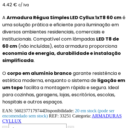
4.42
€
c/ Iva
A
Armadura Régua Simples LED Cyllux 1xT8 60 cm
é
uma solução prática e eficiente para iluminação em
diversos ambientes residenciais, comerciais e
institucionais. Compatível com lâmpadas
LED T8 de
60 cm
(não incluídas), esta armadura proporciona
economia de energia, durabilidade e instalação
simplificada
.
O
corpo em alumínio branco
garante resistência e
estética moderna, enquanto o sistema de
ligação em
um topo
facilita a montagem rápida e segura. Ideal
para cozinhas, garagens, lojas, escritórios, escolas,
hospitais e outros espaços.
EAN:
5602377179744
Disponibilidade:
20 em stock (pode ser
encomendado sem stock)
REF:
33251
Categoria:
ARMADURAS
CYLLUX