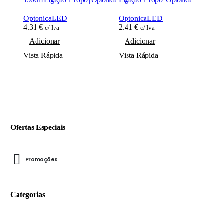
C
OptonicaLED
OptonicaLED
4.31
€
2.41
€
c/ Iva
c/ Iva
8
Adicionar
Adicionar
Vista Rápida
Vista Rápida
V
Ofertas Especiais
Promoções
Categorias