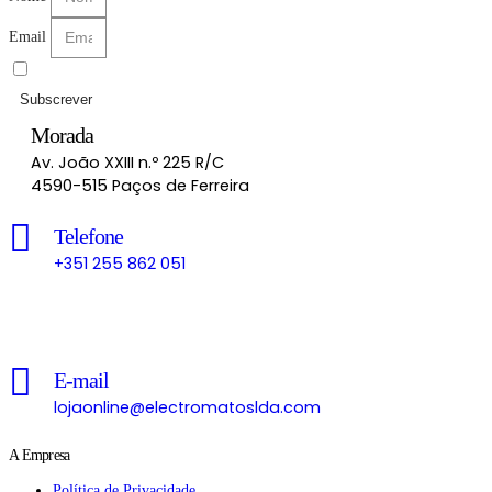
Email
Li e aceito as
Políticas de Privacidade
Subscrever
Morada
Av. João XXIII n.º 225 R/C
4590-515 Paços de Ferreira
Telefone
+351 255 862 051
Chamada para a rede fixa nacional
E-mail
lojaonline@electromatoslda.com
A Empresa
Política de Privacidade