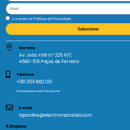
Li e aceito as
Políticas de Privacidade
Subscrever
Morada
Av. João XXIII n.º 225 R/C
4590-515 Paços de Ferreira
Telefone
+351 255 862 051
Chamada para a rede fixa nacional
E-mail
lojaonline@electromatoslda.com
A Empresa