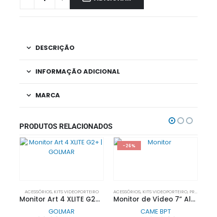
DESCRIÇÃO
INFORMAÇÃO ADICIONAL
MARCA
PRODUTOS RELACIONADOS
-26%
ACESSÓRIOS
,
KITS VIDEOPORTEIRO
ACESSÓRIOS
,
KITS VIDEOPORTEIRO
,
PROMOÇÕES
Monitor Art 4 XLITE G2+ | GOLMAR
Monitor de Vídeo 7” Alta-Voz Futura X1 Branco| CAME BPT
GOLMAR
CAME BPT