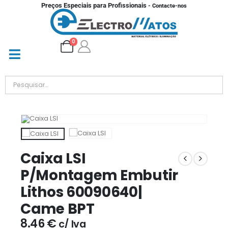
Preços Especiais para Profissionais
- Contacte-nos
0
Caixa LSI
P/Montagem Embutir
Lithos 60090640|
Came BPT
8.46
€
c/ Iva