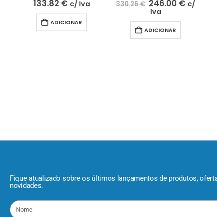
133.82
€
246.00
€
c/ Iva
c/
330.26
€
Iva
ACE
ADICIONAR
ADICIONAR
4
Fique atualizado sobre os últimos lançamentos de produtos, ofert
novidades.