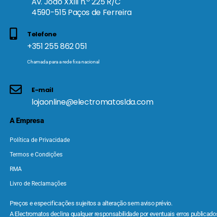
Av. João XXIII n.º 225 R/C
4590-515 Paços de Ferreira
Telefone
+351 255 862 051
Chamada para a rede fixa nacional
E-mail
lojaonline@electromatoslda.com
A Empresa
Política de Privacidade
Termos e Condições
RMA
Livro de Reclamações
Preços e especificações sujeitos a alteração sem aviso prévio.
A Electromatos declina qualquer responsabilidade por eventuais erros publicados