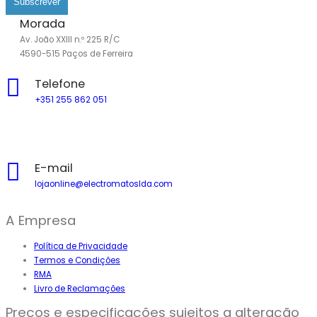
Subscrever
Morada
Av. João XXIII n.º 225 R/C
4590-515 Paços de Ferreira
Telefone
+351 255 862 051
Chamada para a rede fixa nacional
E-mail
lojaonline@electromatoslda.com
A Empresa
Política de Privacidade
Termos e Condições
RMA
Livro de Reclamações
Preços e especificações sujeitos a alteração