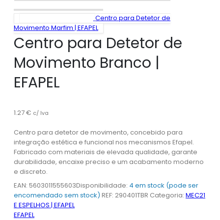
Centro para Detetor de
Movimento Marfim | EFAPEL
Centro para Detetor de
Movimento Branco |
EFAPEL
1.27
€
c/ Iva
Centro para detetor de movimento, concebido para
integração estética e funcional nos mecanismos Efapel.
Fabricado com materiais de elevada qualidade, garante
durabilidade, encaixe preciso e um acabamento moderno
e discreto.
EAN:
5603011555603
Disponibilidade:
4 em stock (pode ser
encomendado sem stock)
REF:
290401TBR
Categoria:
MEC21
E ESPELHOS | EFAPEL
EFAPEL