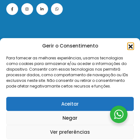
Gerir o Consentimento
© 2026 - ElectroMatos - Todos os direitos reservados.
Para fornecer as melhores experiências, usamos tecnologias
como cookies para armazenar e/ou aceder a informações do
Site by VC.
dispositivo. Consentir com essas tecnologias nos permitirá
processar dados, como comportamento de navegação ou IDs
exclusivos neste site. Não consentir ou retirar o consentimento
Pagamentos Seguros MB | MB WAY | Transferência Bancária | Payshop | Visa | Mastercard | Visa Secur
pode afetar negativamante certos recursos e funções.
Aceitar
Negar
Ver preferências