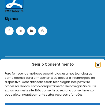
Siga-nos
Gerir o Consentimento
© 2026 - ElectroMatos - Todos os direitos reservados.
Para fornecer as melhores experiências, usamos tecnologias
Site by VC.
como cookies para armazenar e/ou aceder a informações do
dispositivo. Consentir com essas tecnologias nos permitirá
Pagamentos Seguros MB | MB WAY | Transferência Bancária | Payshop | Visa | Mastercard | Visa Secur
processar dados, como comportamento de navegação ou IDs
exclusivos neste site. Não consentir ou retirar o consentimento
pode afetar negativamante certos recursos e funções.