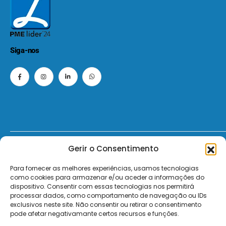
Siga-nos
Gerir o Consentimento
© 2026 - ElectroMatos - Todos os direitos reservados.
Para fornecer as melhores experiências, usamos tecnologias
Site by VC.
como cookies para armazenar e/ou aceder a informações do
dispositivo. Consentir com essas tecnologias nos permitirá
Pagamentos Seguros MB | MB WAY | Transferência Bancária | Payshop | Visa | Mastercard | Visa Secur
processar dados, como comportamento de navegação ou IDs
exclusivos neste site. Não consentir ou retirar o consentimento
pode afetar negativamante certos recursos e funções.