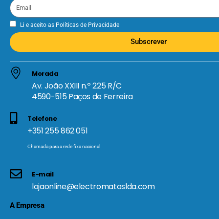
Li e aceito as
Políticas de Privacidade
Subscrever
Morada
Av. João XXIII n.º 225 R/C
4590-515 Paços de Ferreira
Telefone
+351 255 862 051
Chamada para a rede fixa nacional
E-mail
lojaonline@electromatoslda.com
A Empresa