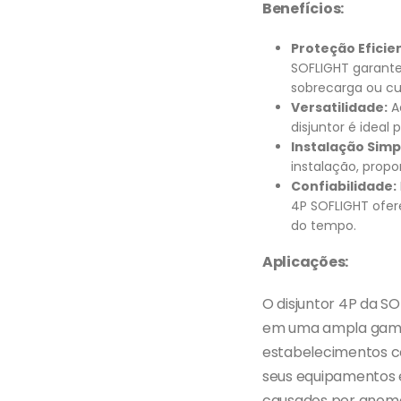
Benefícios:
Proteção Eficie
SOFLIGHT garante
sobrecarga ou cur
Versatilidade:
Ad
disjuntor é ideal 
Instalação Simp
instalação, prop
Confiabilidade:
4P SOFLIGHT ofer
do tempo.
Aplicações:
O disjuntor 4P da S
em uma ampla gama d
estabelecimentos com
seus equipamentos e
causados por anomal