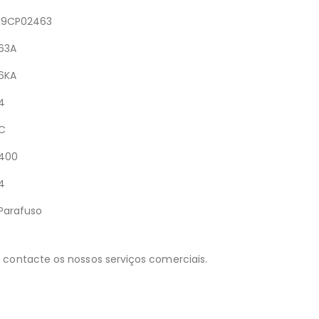
19CP02463
63A
6KA
4
C
400
4
Parafuso
 contacte os nossos serviços comerciais.