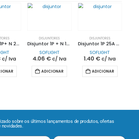
NTORES
DISJUNTORES
DISJUNTORES
Disjuntor 1P+ N 25A 4.5KA C| SOFLIGHT
Disjuntor 1P + N 10A 4.5KA C| SOFLIGHT
Disjuntor 1P 25A 4.5KA C SOFLIGHT
IGHT
SOFLIGHT
SOFLIGHT
€
4.06
€
1.40
€
c/ Iva
c/ Iva
c/ Iva
CIONAR
ADICIONAR
ADICIONAR
lizado sobre os últimos lançamentos de produtos, ofertas
e novidades.