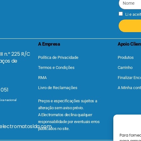
Li e acei
A Empresa
Apoio Clien
II n.º 225 R/C
Política de Privacidade
Produtos
aços de
Termos e Condições
Carrinho
RMA
Finalizar En
Livro de Reclamações
A Minha con
 051
ixa nacional
Preços e especificações sujeitos a
alteração sem aviso prévio.
A Electromatos declina qualquer
responsabilidade por eventuais erros
@electromatoslda.com
publicados no site.
Para forne
para armaz