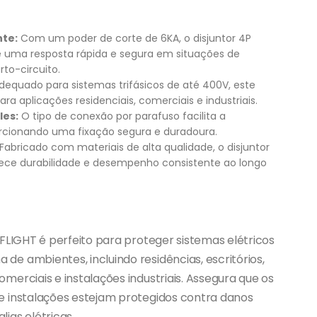
nte:
Com um poder de corte de 6KA, o disjuntor 4P
 uma resposta rápida e segura em situações de
to-circuito.
equado para sistemas trifásicos de até 400V, este
para aplicações residenciais, comerciais e industriais.
les:
O tipo de conexão por parafuso facilita a
orcionando uma fixação segura e duradoura.
Fabricado com materiais de alta qualidade, o disjuntor
ece durabilidade e desempenho consistente ao longo
OFLIGHT é perfeito para proteger sistemas elétricos
e ambientes, incluindo residências, escritórios,
erciais e instalações industriais. Assegura que os
 instalações estejam protegidos contra danos
ias elétricas.