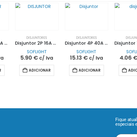
DISJUNTORES
DISJUNTORES
DISJU
Disjuntor 2P 25A 6KA C| SOFLIGHT
Disjuntor 2P 16A 6KA C| SOFLIGHT
Disjuntor 4P 40A 6KA C| SOFLIGHT
SOFLIGHT
SOFLIGHT
SOFL
5.90
€
15.13
€
4.06
va
c/ Iva
c/ Iva
R
ADICIONAR
ADICIONAR
ADI
Fique atua
especiais 