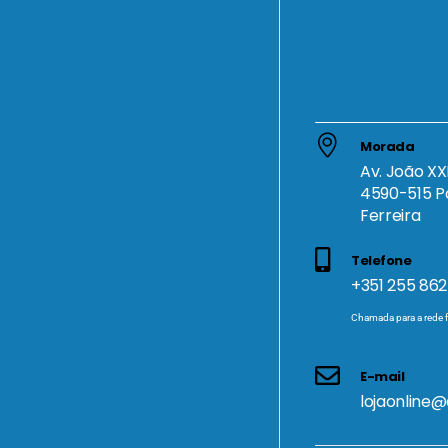
Morada
Av. João XXI
4590-515 P
Ferreira
Telefone
+351 255 862
Chamada para a rede f
E-mail
lojaonline