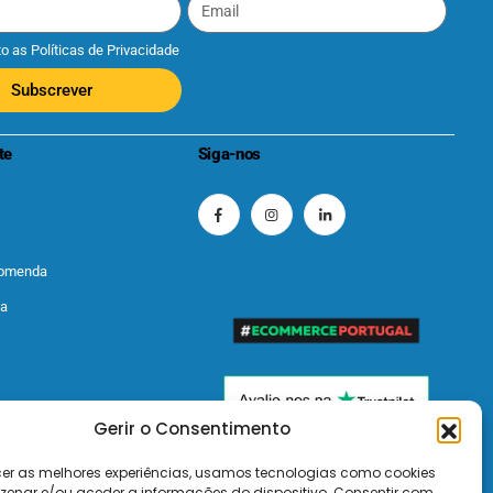
to as
Políticas de Privacidade
Subscrever
te
Siga-nos
comenda
ta
Gerir o Consentimento
cer as melhores experiências, usamos tecnologias como cookies
enar e/ou aceder a informações do dispositivo. Consentir com