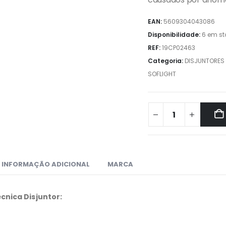
EAN:
5609304043086
Disponibilidade:
6 em st
REF:
19CP02463
Categoria:
DISJUNTORES
SOFLIGHT
INFORMAÇÃO ADICIONAL
MARCA
cnica Disjuntor: