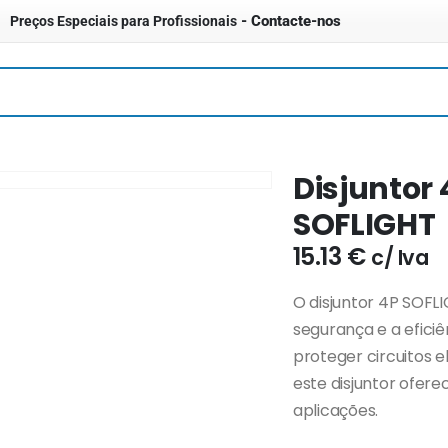
- Contacte-nos
Preços Especiais para Profissionais
Disjuntor 
SOFLIGHT
15.13
€
c/ Iva
O disjuntor 4P SOFL
segurança e a eficiê
proteger circuitos e
este disjuntor ofer
aplicações.