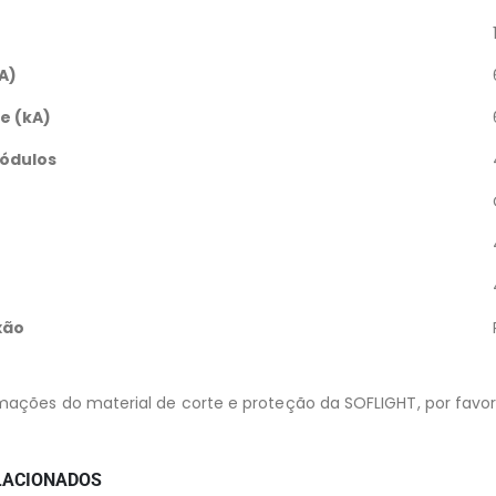
A)
e (kA)
ódulos
xão
mações do material de corte e proteção da SOFLIGHT, por favor
LACIONADOS