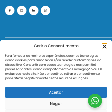
Gerir o Consentimento
© 2026 - ElectroMatos - Todos os direitos reservados.
Para fornecer as melhores experiências, usamos tecnologias
Site by VC.
como cookies para armazenar e/ou aceder a informações do
dispositivo. Consentir com essas tecnologias nos permitirá
Pagamentos Seguros MB | MB WAY | Transferência Bancária | Payshop | Visa | Mastercard | Visa Secur
processar dados, como comportamento de navegação ou IDs
exclusivos neste site. Não consentir ou retirar o consentimento
pode afetar negativamante certos recursos e funções.
Aceitar
Negar