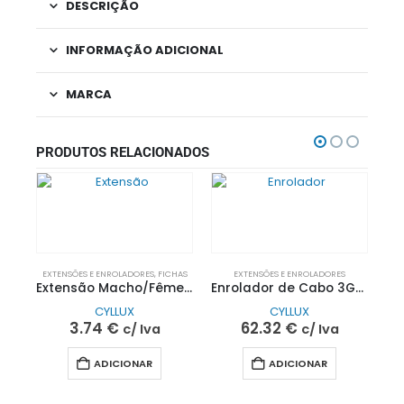
DESCRIÇÃO
INFORMAÇÃO ADICIONAL
MARCA
PRODUTOS RELACIONADOS
EXTENSÕES E ENROLADORES
,
FICHAS
EXTENSÕES E ENROLADORES
Extensão Macho/Fêmea S/Terra 6A 250V~ 5M| CYLLUX
Enrolador de Cabo 3G2.5 20Metros| CYLLUX
CYLLUX
CYLLUX
3.74
€
62.32
€
c/ Iva
c/ Iva
ADICIONAR
ADICIONAR