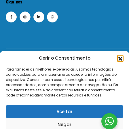
Siga-nos
Gerir o Consentimento
© 2026 - ElectroMatos - Todos os direitos reservados.
Para fornecer as melhores experiências, usamos tecnologias
Site by VC.
como cookies para armazenar e/ou aceder a informações do
dispositivo. Consentir com essas tecnologias nos permitirá
Pagamentos Seguros MB | MB WAY | Transferência Bancária | Payshop | Visa | Mastercard | Visa Secur
processar dados, como comportamento de navegação ou IDs
exclusivos neste site. Não consentir ou retirar o consentimento
pode afetar negativamante certos recursos e funções.
Aceitar
Negar