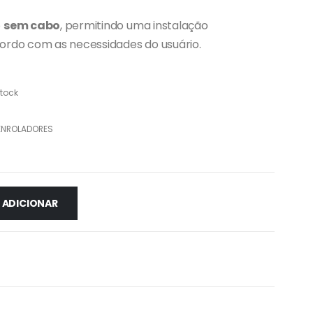
o
sem cabo
, permitindo uma instalação
ordo com as necessidades do usuário.
tock
 ENROLADORES
ADICIONAR