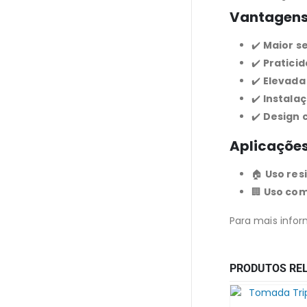
Vantagen
✔️
Maior s
✔️
Pratici
✔️
Elevada
✔️
Instalaç
✔️
Design 
Aplicaçõe
🏠
Uso res
🏢
Uso com
Para mais infor
PRODUTOS RE