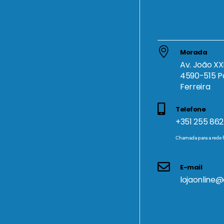
Morada
Av. João XXI
4590-515 P
Ferreira
Telefone
+351 255 862
Chamada para a rede f
E-mail
lojaonline