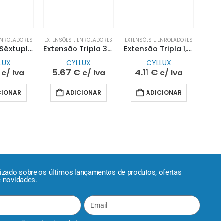
 ENROLADORES
EXTENSÕES E ENROLADORES
EXTENSÕES E ENROLADORES
Extensão Sêxtupla 1,5MT S/Interruptor| CYLLUX
Extensão Tripla 3MT S/Interruptor| CYLLUX
Extensão Tripla 1,5MT S/Interruptor| CYLLUX
LUX
CYLLUX
CYLLUX
5.67
€
4.11
€
c/ Iva
c/ Iva
c/ Iva
CIONAR
ADICIONAR
ADICIONAR
lizado sobre os últimos lançamentos de produtos, ofertas
e novidades.