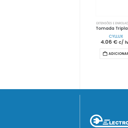
EXTENSÕES E ENROLA
CYLLUX
4.06
€
c/ I
ADICIONA