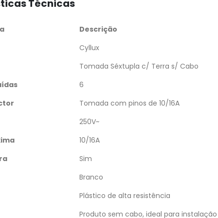
ticas Técnicas
ca
Descrição
Cyllux
Tomada Séxtupla c/ Terra s/ Cabo
aídas
6
ctor
Tomada com pinos de 10/16A
250V~
xima
10/16A
ra
Sim
Branco
Plástico de alta resistência
Produto sem cabo, ideal para instalação