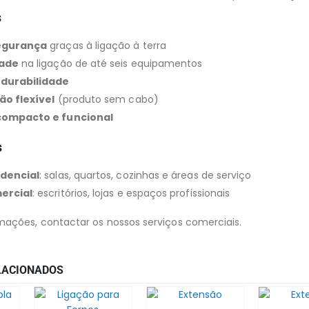
s
egurança
graças à ligação à terra
dade
na ligação de até seis equipamentos
 durabilidade
ão flexível
(produto sem cabo)
compacto e funcional
s
idencial
: salas, quartos, cozinhas e áreas de serviço
ercial
: escritórios, lojas e espaços profissionais
mações, contactar os nossos serviços comerciais.
LACIONADOS