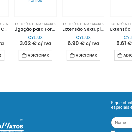
DORES
EXTENSÕES E ENROLADORES
EXTENSÕES E ENROLADORES
EXTENSÕES E
Tomada Tripla C/Terra e Interruptor 10/16A S/Cabo 250V~ | CYLLUX
Ligação para Fornos 10/16A 250V – 1MT | CYLLUX
Extensão Sêxtupla 3,00MT S/Interruptor| CYLLUX
CYLLUX
CYLLUX
CYL
3.62
€
6.90
€
5.61
€
va
c/ Iva
c/ Iva
R
ADICIONAR
ADICIONAR
ADI
Fique atua
especiais 