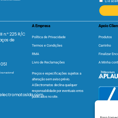
Li e acei
A Empresa
Apoio Clien
II n.º 225 R/C
Política de Privacidade
Produtos
aços de
Termos e Condições
Carrinho
RMA
Finalizar En
Livro de Reclamações
A Minha con
 051
ixa nacional
Preços e especificações sujeitos a
alteração sem aviso prévio.
A Electromatos declina qualquer
responsabilidade por eventuais erros
@electromatoslda.com
publicados no site.
Para forne