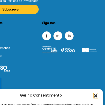
to as
Políticas de Privacidade
Subscrever
te
Siga-nos
comenda
ta
Gerir o Consentimento
cer as melhores experiências, usamos tecnologias como cookies