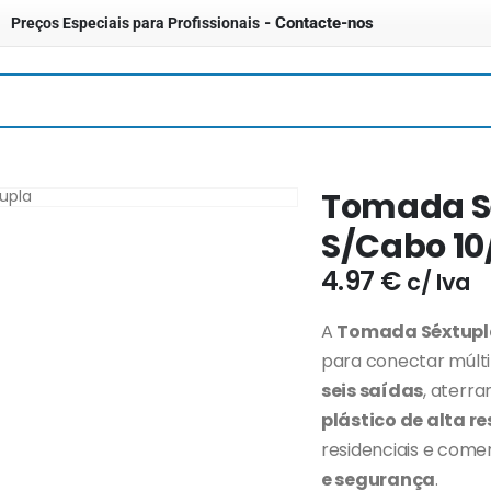
- Contacte-nos
Preços Especiais para Profissionais
Tomada Sé
S/Cabo 10
4.97
€
c/ Iva
A
Tomada Séxtupla
para conectar múlti
seis saídas
, aterr
plástico de alta r
residenciais e come
e segurança
.