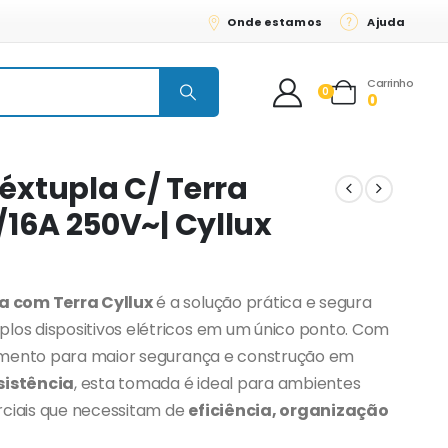
Onde estamos
Ajuda
Carrinho
0
0
xtupla C/ Terra
/16A 250V~| Cyllux
 com Terra Cyllux
é a solução prática e segura
plos dispositivos elétricos em um único ponto. Com
amento para maior segurança e construção em
esistência
, esta tomada é ideal para ambientes
rciais que necessitam de
eficiência, organização