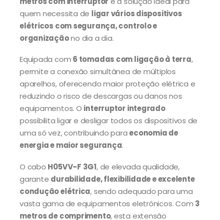
metros com interruptor
é a solução ideal para
quem necessita de
ligar vários dispositivos
elétricos com segurança, controlo e
organização
no dia a dia.
Equipada com
6 tomadas com ligação à terra
,
permite a conexão simultânea de múltiplos
aparelhos, oferecendo maior proteção elétrica e
reduzindo o risco de descargas ou danos nos
equipamentos. O
interruptor integrado
possibilita ligar e desligar todos os dispositivos de
uma só vez, contribuindo para
economia de
energia e maior segurança
.
O cabo
H05VV-F 3G1
, de elevada qualidade,
garante
durabilidade, flexibilidade e excelente
condução elétrica
, sendo adequado para uma
vasta gama de equipamentos eletrónicos. Com
3
metros de comprimento
, esta extensão