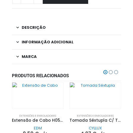
DESCRIÇÃO
INFORMAÇÃO ADICIONAL
MARCA
PRODUTOS RELACIONADOS
EXTENSÕES E ENROLADORES
EXTENSÕES E ENROLADORES
Extensão de Cabo H05VV-F 3×1,5mm Branco 5MT| EDM
Tomada Séxtupla C/ Terra S/Cabo 10/16A 250V~| Cyllux
EDM
CYLLUX