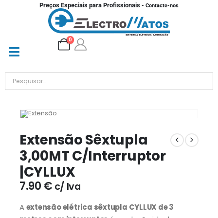
Preços Especiais para Profissionais
- Contacte-nos
0
Extensão Sêxtupla
3,00MT C/Interruptor
|CYLLUX
7.90
€
c/ Iva
A
extensão elétrica sêxtupla CYLLUX de 3