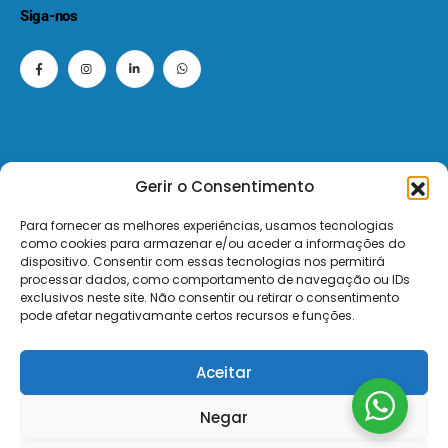
Siga-nos
Gerir o Consentimento
© 2026 - ElectroMatos - Todos os direitos reservados.
Para fornecer as melhores experiências, usamos tecnologias
como cookies para armazenar e/ou aceder a informações do
Site by VC.
dispositivo. Consentir com essas tecnologias nos permitirá
processar dados, como comportamento de navegação ou IDs
exclusivos neste site. Não consentir ou retirar o consentimento
Pagamentos Seguros MB | MB WAY | Transferência Bancária | Payshop | Visa | Mastercard | Visa Secur
pode afetar negativamante certos recursos e funções.
Aceitar
Negar