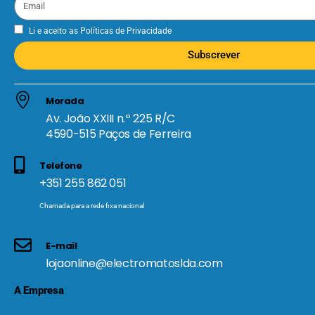
Li e aceito as
Políticas de Privacidade
Subscrever
Morada
Av. João XXIII n.º 225 R/C
4590-515 Paços de Ferreira
Telefone
+351 255 862 051
Chamada para a rede fixa nacional
E-mail
lojaonline@electromatoslda.com
A Empresa