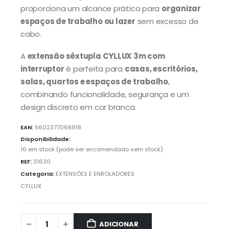
proporciona um alcance prático para
organizar
espaços de trabalho ou lazer
sem excesso de
cabo.
A
extensão sêxtupla CYLLUX 3m com
interruptor
é perfeita para
casas, escritórios,
salas, quartos e espaços de trabalho
,
combinando funcionalidade, segurança e um
design discreto em cor branca.
EAN:
5602377068918
Disponibilidade:
10 em stock (pode ser encomendado sem stock)
REF:
31630
Categoria:
EXTENSÕES E ENROLADORES
CYLLUX
ADICIONAR