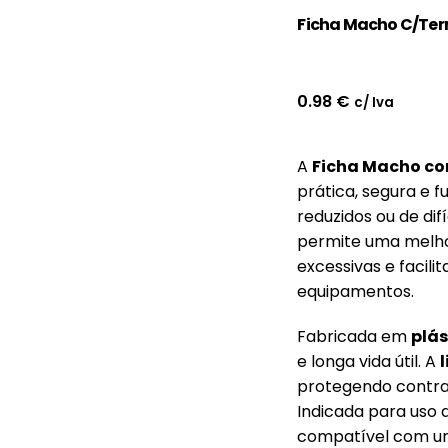
Ficha Macho C/Terr
0.98
€
c/ Iva
A
Ficha Macho com
prática, segura e 
reduzidos ou de dif
permite uma melho
excessivas e facili
equipamentos.
Fabricada em
plás
e longa vida útil. A
protegendo contra 
Indicada para uso d
compatível com u