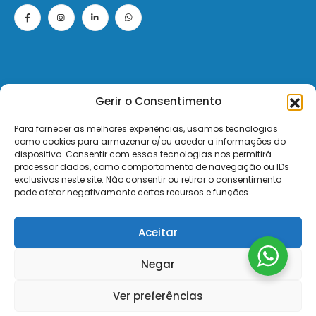
Gerir o Consentimento
© 2026 - ElectroMatos - Todos os direitos reservados.
Para fornecer as melhores experiências, usamos tecnologias
como cookies para armazenar e/ou aceder a informações do
Site by VC.
dispositivo. Consentir com essas tecnologias nos permitirá
processar dados, como comportamento de navegação ou IDs
exclusivos neste site. Não consentir ou retirar o consentimento
Pagamentos Seguros MB | MB WAY | Transferência Bancária | Payshop | Visa | Mastercard | Visa Secur
pode afetar negativamante certos recursos e funções.
Aceitar
Negar
Ver preferências