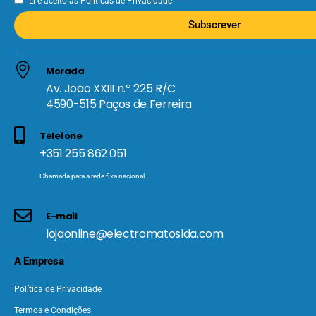
Li e aceito as
Políticas de Privacidade
Subscrever
Morada
Av. João XXIII n.º 225 R/C
4590-515 Paços de Ferreira
Telefone
+351 255 862 051
Chamada para a rede fixa nacional
E-mail
lojaonline@electromatoslda.com
A Empresa
Política de Privacidade
Termos e Condições