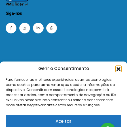
Siga-nos
Gerir o Consentimento
© 2026 - ElectroMatos - Todos os direitos reservados.
Para fornecer as melhores experiências, usamos tecnologias
Site by VC.
como cookies para armazenar e/ou aceder a informações do
dispositivo. Consentir com essas tecnologias nos permitirá
Pagamentos Seguros MB | MB WAY | Transferência Bancária | Payshop | Visa | Mastercard | Visa Secur
processar dados, como comportamento de navegação ou IDs
exclusivos neste site. Não consentir ou retirar o consentimento
pode afetar negativamante certos recursos e funções.
Aceitar