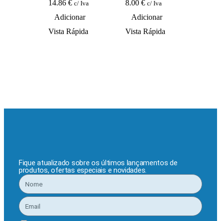
14.86
€
8.00
€
7.08
c/ Iva
c/ Iva
Adicionar
Adicionar
Adi
Vista Rápida
Vista Rápida
Vista
Fique atualizado sobre os últimos lançamentos de
produtos, ofertas especiais e novidades.