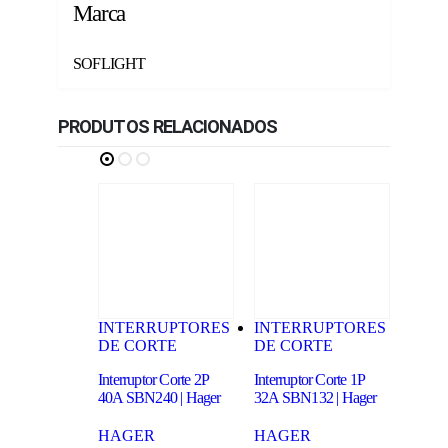
Marca
SOFLIGHT
PRODUTOS RELACIONADOS
INTERRUPTORES
INTERRUPTORES
INT
DE CORTE
DE CORTE
DE 
Interruptor Corte 2P
Interruptor Corte 1P
Interr
40A SBN240 | Hager
32A SBN132 | Hager
25A S
HAGER
HAGER
HAG