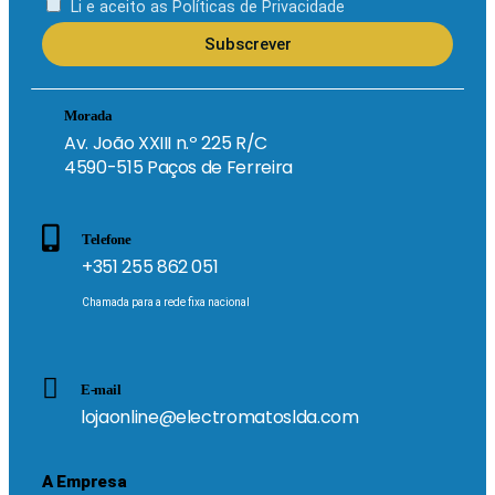
Li e aceito as
Políticas de Privacidade
Subscrever
Morada
Av. João XXIII n.º 225 R/C
4590-515 Paços de Ferreira
Telefone
+351 255 862 051
Chamada para a rede fixa nacional
E-mail
lojaonline@electromatoslda.com
A Empresa