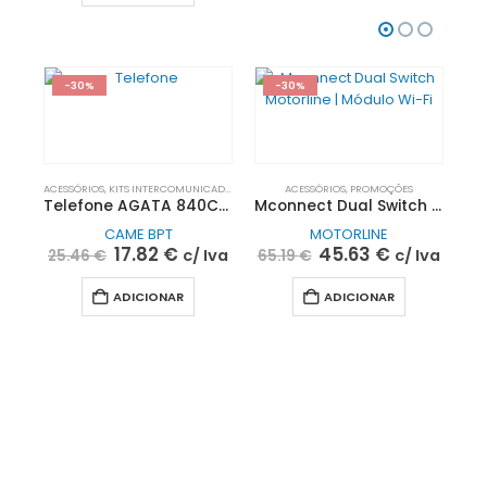
-30%
-30%
ACESSÓRIOS
,
KITS INTERCOMUNICADOR
,
PROMOÇÕES
ACESSÓRIOS
,
PROMOÇÕES
Telefone AGATA 840CA-0010| CAME BPT
Mconnect Dual Switch Motorline | Módulo Wi-Fi
CAME BPT
MOTORLINE
17.82
€
45.63
€
c/ Iva
c/ Iva
25.46
€
65.19
€
ADICIONAR
ADICIONAR