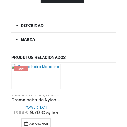
DESCRIÇÃO
MARCA
PRODUTOS RELACIONADOS
-30%
ACESSÓRIOS
,
POWERTECH
,
PROMOÇÕES
Cremalheira de Nylon 1 MT | POWERTECH
POWERTECH
9.70
€
c/ Iva
13.84
€
ADICIONAR