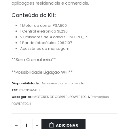
aplicações residenciais e comerciais.
Conteúdo do Kit:
1 Motor de correr PSA500
1 Central eletrônica SL230
2 Emissores de 4 canais ONEPRO_P
1 Par de fotocélulas 2062107
Acessórios de montagem
**Sem Cremalheira**
**Possibilidade Ligação WIFI**
Disponibilidade:
Disponível por encomenda
REF:
28POPSA500
Categorias:
MOTORES DE CORRER
,
POWERTECH
,
Promoções
POWERTECH
ADICIONAR