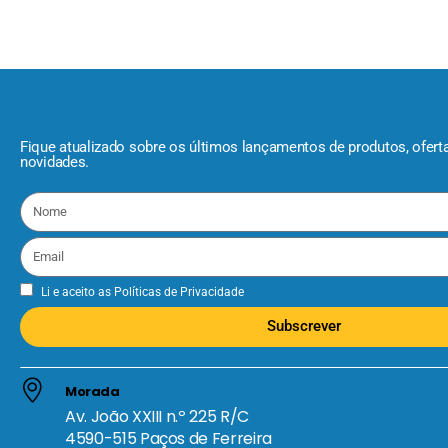
Fique atualizado sobre os últimos lançamentos de produtos, ofert
novidades.
Li e aceito as
Políticas de Privacidade
Subscrever
Morada
Av. João XXIII n.º 225 R/C
4590-515 Paços de Ferreira