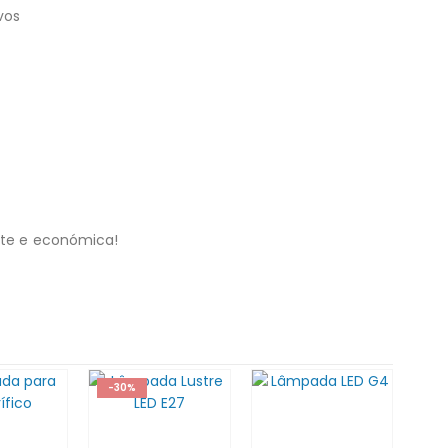
vos
nte e económica!
-30%