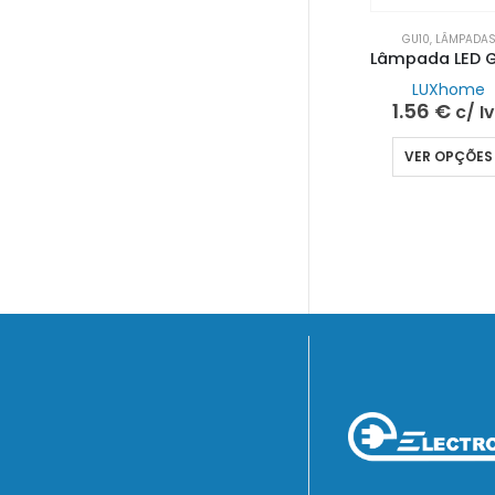
GU10
,
LÂMPADA
LUXhome
1.56
€
c/ I
VER OPÇÕES