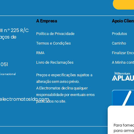
A Empresa
Apoio Clien
II n.º 225 R/C
Política de Privacidade
Produtos
aços de
Termos e Condições
Carrinho
RMA
Finalizar En
Livro de Reclamações
A Minha con
 051
ixa nacional
Preços e especificações sujeitos a
alteração sem aviso prévio.
A Electromatos declina qualquer
responsabilidade por eventuais erros
@electromatoslda.com
publicados no site.
Para forne
para armaz