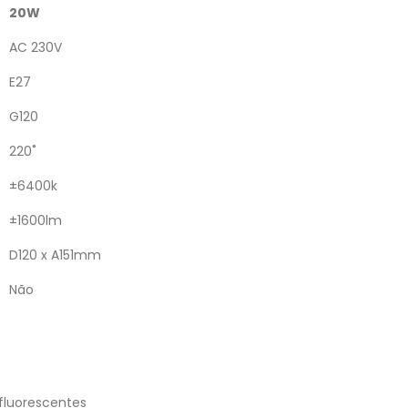
20W
AC 230V
E27
G120
220˚
±6400k
±1600lm
D120 x A151mm
Não
luorescentes