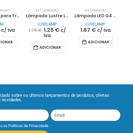
PADAS
E27
,
LÂMPADAS
G4
,
LÂMPADAS
Lâmpada para Frigorífico LED E14 3W| EDM
Lâmpada Lustre LED E27 G45 1W Branca
Lâmpada LED G4 230V 1.2W 6K
DM
LUSELAMP
LUSELAMP
€
1.25
€
1.87
€
c/ Iva
c/
c/ Iva
1.78
€
Iva
CIONAR
ADICIONAR
ADICIONAR
lizado sobre os últimos lançamentos de produtos, ofertas
e novidades.
to as
Políticas de Privacidade