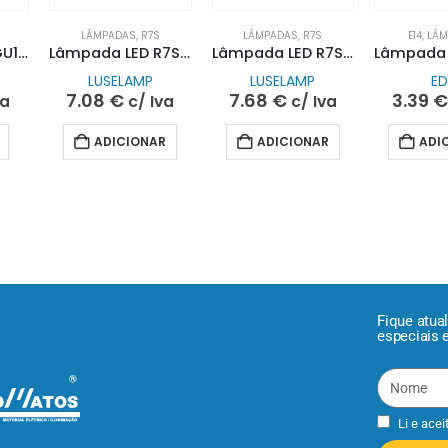
S
LÂMPADAS
,
R7S
LÂMPADAS
,
R7S
E14
,
LÂM
Lâmpada LED GU10 7W | LUXhome
Lâmpada LED R7S 230V COB 5W 6K Vidro 78mm
Lâmpada LED R7S 230V COB 10W 6K Vidro 118mm
LUSELAMP
LUSELAMP
E
7.08
€
7.68
€
3.39
va
c/ Iva
c/ Iva
ADICIONAR
ADICIONAR
ADI
Fique atua
especiais 
Li e acei