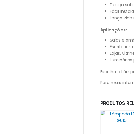
Design sofi
Fácil inst
Longa vida 
Aplicações:
Salas e am
Escritórios
Lojas, vitr
Luminárias
Escolha a Lâmp
Para mais infor
PRODUTOS RE