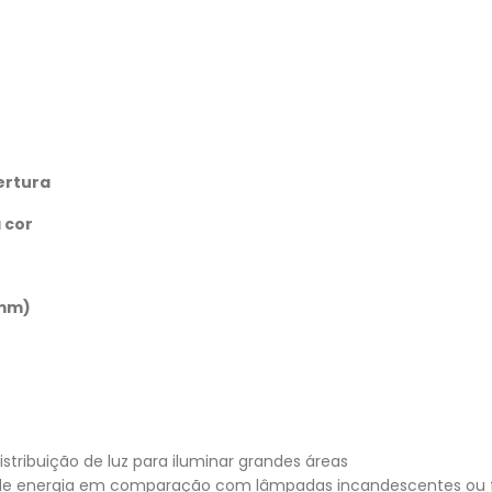
ertura
 cor
mm)
istribuição de luz para iluminar grandes áreas
e energia em comparação com lâmpadas incandescentes ou f