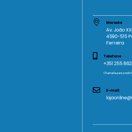
Morada
Av. João XXI
4590-515 P
Ferreira
Telefone
+351 255 862
Chamada para a rede f
E-mail
lojaonline