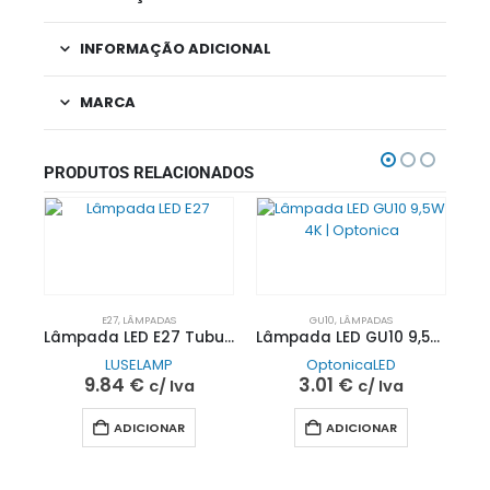
INFORMAÇÃO ADICIONAL
MARCA
PRODUTOS RELACIONADOS
E27
,
LÂMPADAS
GU10
,
LÂMPADAS
Lâmpada LED E27 Tubular T7B 13W 3K
Lâmpada LED GU10 9,5W 4K | Optonica
LUSELAMP
OptonicaLED
9.84
€
3.01
€
c/ Iva
c/ Iva
ADICIONAR
ADICIONAR