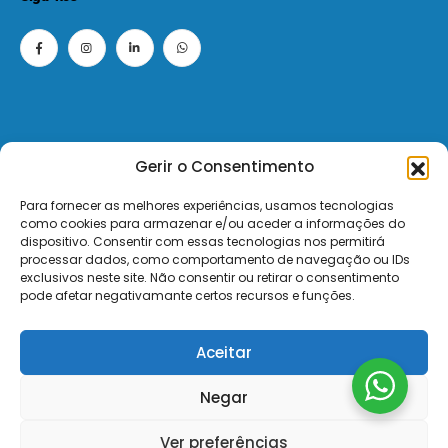
Gerir o Consentimento
© 2026 - ElectroMatos - Todos os direitos reservados.
Para fornecer as melhores experiências, usamos tecnologias
como cookies para armazenar e/ou aceder a informações do
Site by VC.
dispositivo. Consentir com essas tecnologias nos permitirá
processar dados, como comportamento de navegação ou IDs
exclusivos neste site. Não consentir ou retirar o consentimento
Pagamentos Seguros MB | MB WAY | Transferência Bancária | Payshop | Visa | Mastercard | Visa Secur
pode afetar negativamante certos recursos e funções.
Aceitar
Negar
Ver preferências