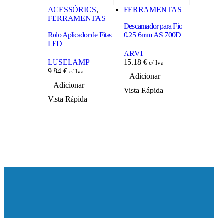
ACESSÓRIOS
,
FERRAMENTAS
FER
FERRAMENTAS
Descarnador para Fio
Descar
Rolo Aplicador de Fitas
0.25-6mm AS-700D
Cabos
LED
ARVI
ARV
LUSELAMP
15.18
€
11.3
c/ Iva
9.84
€
c/ Iva
Adicionar
Adi
Adicionar
Vista Rápida
Vista
Vista Rápida