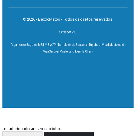
© 2026 - ElectroMatos - Todos os direitos reservados.
Site by VC.
Pagamentos Seguros MB | MB WAY | Transferência Bancária | Payshop | Visa | Mastercard |
Visa Secure | Mastercard Identity Check
foi adicionado ao seu carrinho.