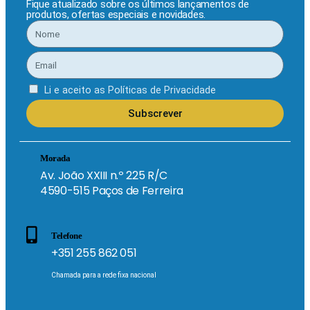
Fique atualizado sobre os últimos lançamentos de
produtos, ofertas especiais e novidades.
Li e aceito as
Políticas de Privacidade
Subscrever
Morada
Av. João XXIII n.º 225 R/C
4590-515 Paços de Ferreira
Telefone
+351 255 862 051
Chamada para a rede fixa nacional