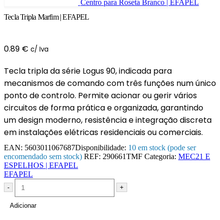
Centro para Roseta Branco | EFAPEL
Tecla Tripla Marfim | EFAPEL
0.89
€
c/ Iva
Tecla tripla da série Logus 90, indicada para
mecanismos de comando com três funções num único
ponto de controlo. Permite acionar ou gerir vários
circuitos de forma prática e organizada, garantindo
um design moderno, resistência e integração discreta
em instalações elétricas residenciais ou comerciais.
EAN:
5603011067687
Disponibilidade:
10 em stock (pode ser
encomendado sem stock)
REF:
290661TMF
Categoria:
MEC21 E
ESPELHOS | EFAPEL
EFAPEL
-
+
Adicionar