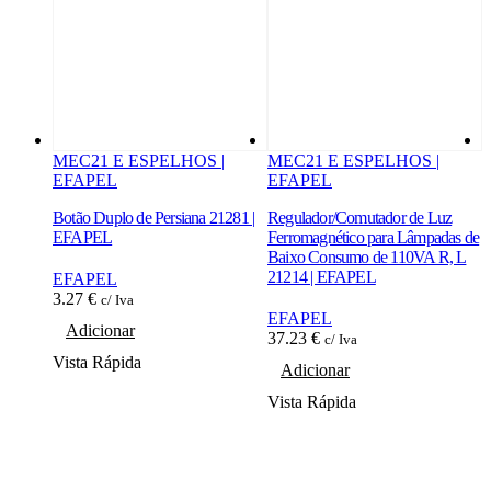
MEC21 E ESPELHOS |
MEC21 E ESPELHOS |
EFAPEL
EFAPEL
Botão Duplo de Persiana 21281 |
Regulador/Comutador de Luz
R
EFAPEL
Ferromagnético para Lâmpadas de
F
Baixo Consumo de 110VA R, L
2
21214 | EFAPEL
EFAPEL
3.27
€
c/ Iva
EFAPEL
3
Adicionar
37.23
€
c/ Iva
Vista Rápida
Adicionar
V
Vista Rápida