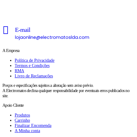
Chamada para a rede fixa nacional
E-mail
lojaonline@electromatoslda.com
A Empresa
Política de Privacidade
Termos e Condições
RMA
Livro de Reclamações
Preços e especificações sujeitos a alteração sem aviso prévio.
A Electromatos declina qualquer responsabilidade por eventuais erros publicados no
site.
Apoio Cliente
Produtos
Carrinho
Finalizar Encomenda
A Minha conta