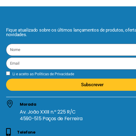
Fique atualizado sobre os últimos lançamentos de produtos, ofert
novidades.
Li e aceito as
Políticas de Privacidade
Subscrever
Morada
Av. João XXIII n.º 225 R/C
4590-515 Paços de Ferreira
Telefone