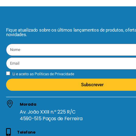
Fique atualizado sobre os últimos lançamentos de produtos, ofert
novidades.
Li e aceito as
Políticas de Privacidade
Subscrever
Morada
Av. João XXIII n.º 225 R/C
4590-515 Paços de Ferreira
Telefone