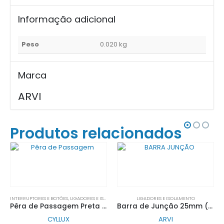
Informação adicional
Peso
0.020 kg
Marca
ARVI
Produtos relacionados
INTERRUPTORES E BOTÕES
,
LIGADORES E ISOLAMENTO
LIGADORES E ISOLAMENTO
Pêra de Passagem Preta 2,5A 250V~| CYLLUX
Barra de Junção 25mm (Múltiplos de 12UN)| ARVI
CYLLUX
ARVI