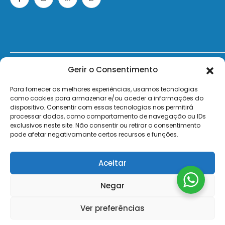
Gerir o Consentimento
© 2026 - ElectroMatos - Todos os direitos reservados.
Para fornecer as melhores experiências, usamos tecnologias
Site by VC.
como cookies para armazenar e/ou aceder a informações do
dispositivo. Consentir com essas tecnologias nos permitirá
Pagamentos Seguros MB | MB WAY | Transferência Bancária | Payshop | Visa | Mastercard | Visa Secur
processar dados, como comportamento de navegação ou IDs
exclusivos neste site. Não consentir ou retirar o consentimento
pode afetar negativamante certos recursos e funções.
Aceitar
Negar
Ver preferências