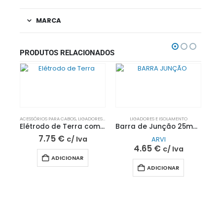
MARCA
PRODUTOS RELACIONADOS
ACESSÓRIOS PARA CABOS
,
LIGADORES E ISOLAMENTO
LIGADORES E ISOLAMENTO
,
PROTEÇÃO EV
Elétrodo de Terra com 1,5 Metros
Barra de Junção 25mm (Múltiplos de 12UN)| ARVI
7.75
€
c/ Iva
ARVI
4.65
€
c/ Iva
ADICIONAR
ADICIONAR