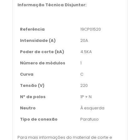
Informação Técnica Disjuntor:
Referência
19CP01520
Intensidade (A)
20A
Poder de corte (kA)
4.5KA
Número de módulos
1
Curva
C
Tensão (V)
220
Nº de polos
1P + N
Neutro
À esquerda
Tipo de conexão
Parafuso
Para mais informações do material de corte e