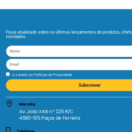
Fique atualizado sobre os últimos lançamentos de produtos, ofert
novidades.
Li e aceito as
Políticas de Privacidade
Subscrever
Morada
Av. João XXIII n.º 225 R/C
4590-515 Paços de Ferreira
Telefone