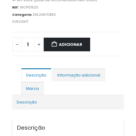
47 em stock (pode ser encomendado sem stock)
REF:
19CP01520
Categoria:
DISJUNTORES
SOFLIGHT
ADICIONAR
Descrição
Informação adicional
Marca
Descrição
Descrição