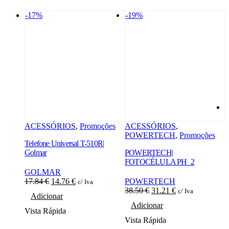
-17%
-19%
ACESSÓRIOS
,
Promoções
ACESSÓRIOS
,
POWERTECH
,
Promoções
Telefone Universal T-510R|
A
Golmar
POWERTECH|
P
FOTOCÉLULA PH_2
GOLMAR
O
O
17.84
€
14.76
€
POWERTECH
3
c/ Iva
preço
preço
O
O
38.50
€
31.21
€
c/ Iva
Adicionar
original
atual
preço
preço
Adicionar
era:
é:
original
atual
Vista Rápida
V
17.84 €.
14.76 €.
era:
é:
Vista Rápida
38.50 €.
31.21 €.