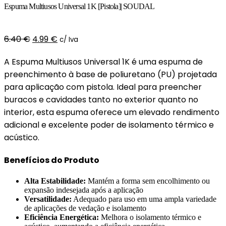
Espuma Multiusos Universal 1K [Pistola]| SOUDAL
O
O
6.40
€
4.99
€
c/ Iva
preço
preço
A Espuma Multiusos Universal 1K é uma espuma de
original
atual
preenchimento à base de poliuretano (PU) projetada
era:
é:
para aplicação com pistola. Ideal para preencher
6.40 €.
4.99 €.
buracos e cavidades tanto no exterior quanto no
interior, esta espuma oferece um elevado rendimento
adicional e excelente poder de isolamento térmico e
acústico.
Benefícios do Produto
Alta Estabilidade:
Mantém a forma sem encolhimento ou
expansão indesejada após a aplicação
Versatilidade:
Adequado para uso em uma ampla variedade
de aplicações de vedação e isolamento
Eficiência Energética:
Melhora o isolamento térmico e