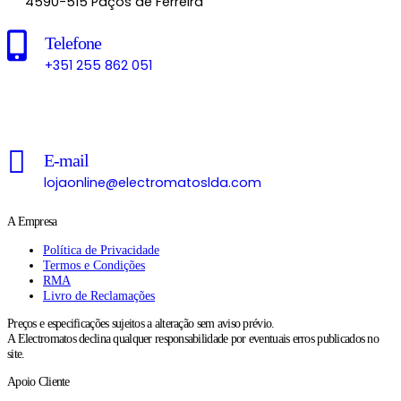
4590-515 Paços de Ferreira
Telefone
+351 255 862 051
Chamada para a rede fixa nacional
E-mail
lojaonline@electromatoslda.com
A Empresa
Política de Privacidade
Termos e Condições
RMA
Livro de Reclamações
Preços e especificações sujeitos a alteração sem aviso prévio.
A Electromatos declina qualquer responsabilidade por eventuais erros publicados no
site.
Apoio Cliente