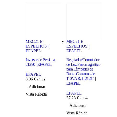
MEC21 E
MEC21 E
MEC2
ESPELHOS |
ESPELHOS |
ESPE
EFAPEL
EFAPEL
EFA
Inversor de Persiana
Regulador/Comutador
Botão 
21290 | EFAPEL
de Luz Ferromagnético
21151
para Lâmpadas de
Baixo Consumo de
EFAPEL
EFA
110VA R, L 21214 |
3.06
€
1.62
c/ Iva
EFAPEL
Adicionar
Adi
EFAPEL
Vista Rápida
Vista
37.23
€
c/ Iva
Adicionar
Vista Rápida